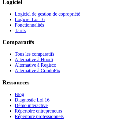
Logiciel
Logiciel de gestion de copropriété
Logiciel Loi 16
Fonctionnalités
Tarifs
Comparatifs
Tous les comparatifs
Alternative à Hoodi
Alternative à Regisco
Alternative à CondoFix
Ressources
Blog
Diagnostic Loi 16
Démo interactive
Répertoire entrepreneurs
Répertoire professionnels