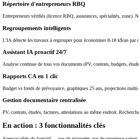
Répertoire d'entrepreneurs RBQ
Entrepreneurs vérifiés (licence RBQ, assurances, spécialités, zone). N
Regroupements intelligents
L'IA détecte les travaux à regrouper pour économiser 8-18 k$/an par 
Assistant IA proactif 24/7
Analyse continue de tous vos documents (PV, contrats, budgets, études
Rapports CA en 1 clic
Budget vs fonds de prévoyance, graphiques 25 ans, projections multi-s
Gestion documentaire centralisée
PV, contrats, études, factures, attestations au même endroit. Recherche
En action : 3 fonctionnalités clés
Aperçus réels du logiciel — pas de maquette, pas de promesse vague.