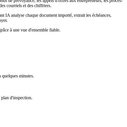
 fonds de prévoyance, les appels d'offres aux entrepreneurs, les procès-
s courriels et des chiffriers.
nt IA analyse chaque document importé, extrait les échéances,
oyer.
 grâce à une vue d'ensemble fiable.
n quelques minutes.
 plan d'inspection.