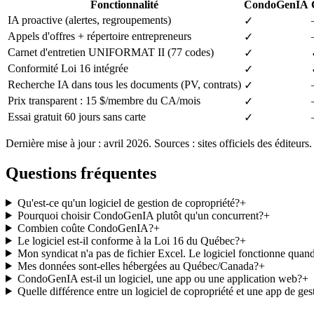
Fonctionnalité
CondoGenIA
IA proactive (alertes, regroupements)
✓
Appels d'offres + répertoire entrepreneurs
✓
Carnet d'entretien UNIFORMAT II (77 codes)
✓
Conformité Loi 16 intégrée
✓
Recherche IA dans tous les documents (PV, contrats)
✓
Prix transparent : 15 $/membre du CA/mois
✓
Essai gratuit 60 jours sans carte
✓
Dernière mise à jour : avril 2026. Sources : sites officiels des éditeurs.
Questions fréquentes
Qu'est-ce qu'un logiciel de gestion de copropriété?
+
Pourquoi choisir CondoGenIA plutôt qu'un concurrent?
+
Combien coûte CondoGenIA?
+
Le logiciel est-il conforme à la Loi 16 du Québec?
+
Mon syndicat n'a pas de fichier Excel. Le logiciel fonctionne qua
Mes données sont-elles hébergées au Québec/Canada?
+
CondoGenIA est-il un logiciel, une app ou une application web?
+
Quelle différence entre un logiciel de copropriété et une app de ge