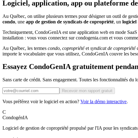
Logiciel, application, app ou plateforme d
Au Québec, on utilise plusieurs termes pour désigner un outil de ges
condo
, une
app de gestion de syndicats de copropriété
, un
logicie
Techniquement, CondoGenIA est une application web en mode SaaS (log
installation : vous vous connectez sur condogenia.com et vous commen
Au Québec, les termes
condo
,
copropriété
et
syndicat de copropriété
d
importe le vocabulaire que vous utilisez, CondoGenIA couvre les besoi
Essayez CondoGenIA gratuitement pendant
Sans carte de crédit. Sans engagement. Toutes les fonctionnalités du lo
Recevoir mon rapport gratuit
Vous préférez voir le logiciel en action?
Voir la démo interactive
.
C
Condogén
IA
Logiciel de gestion de copropriété propulsé par l'IA pour les syndic