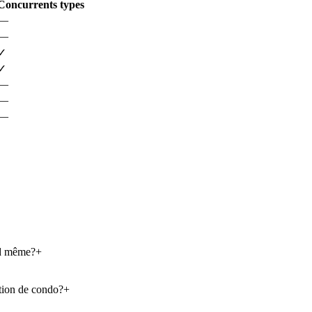
Concurrents types
—
—
✓
✓
—
—
—
nd même?
+
stion de condo?
+