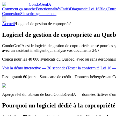
CondoGen
IA
Comment ça marche
Fonctionnalités
Tarifs
Diagnostic Loi 16
Blog
Entr
Connexion
S'inscrire gratuitement
Accueil
/
Logiciel de gestion de copropriété
Logiciel de gestion de copropriété au Qué
CondoGenIA est le logiciel de gestion de copropriété pensé pour les s
avec un assistant intelligent qui analyse vos documents 24/7.
Conçu pour les 40 000 syndicats du Québec, avec ou sans gestionnaire
Voir la démo interactive — 30 secondes
Tester la conformité Loi 16 
Essai gratuit 60 jours · Sans carte de crédit · Données hébergées au 
Aperçu réel du tableau de bord CondoGenIA — données fictives d'un 
Pourquoi un logiciel dédié à la copropriété