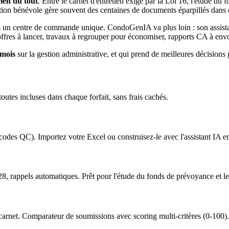
rien du tout
. Entre le carnet d'entretien exigé par la Loi 16, l'étude du
tion bénévole gère souvent des centaines de documents éparpillés dans de
s un centre de commande unique. CondoGenIA va plus loin : son assista
offres à lancer, travaux à regrouper pour économiser, rapports CA à env
 mois
sur la gestion administrative, et qui prend de meilleures décisions
outes incluses dans chaque forfait, sans frais cachés.
des QC). Importez votre Excel ou construisez-le avec l'assistant IA e
8, rappels automatiques. Prêt pour l'étude du fonds de prévoyance et le
u carnet. Comparateur de soumissions avec scoring multi-critères (0-100).