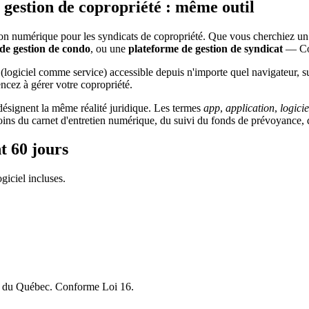
e gestion de copropriété : même outil
tion numérique pour les syndicats de copropriété. Que vous cherchiez un
l de gestion de condo
, ou une
plateforme de gestion de syndicat
— Con
iciel comme service) accessible depuis n'importe quel navigateur, sur
cez à gérer votre copropriété.
ésignent la même réalité juridique. Les termes
app
,
application
,
logicie
ns du carnet d'entretien numérique, du suivi du fonds de prévoyance, d
 60 jours
giciel incluses.
ats du Québec. Conforme Loi 16.