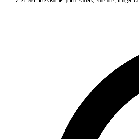
Vue d'ensemble visuelle : priorités triées, échéances, budget 5 a