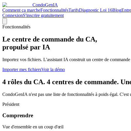
CondoGen
IA
Comment ça marche
Fonctionnalités
Tarifs
Diagnostic Loi 16
Blog
Entr
Connexion
S'inscrire gratuitement
Fonctionnalités
Le centre de commande
du CA
,
propulsé par IA
Importez vos fichiers. L'assistant IA construit un centre de commande
Importer mes fichiers
Voir la démo
4 rôles du CA. 4 centres de commande. Une
CondoGenIA n'est pas une liste de fonctionnalités à poids égal. C'est 
Président
Comprendre
Vue d'ensemble en un coup d'œil