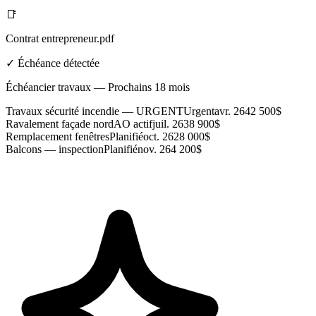
📑
Contrat entrepreneur.pdf
✓ Échéance détectée
Échéancier travaux — Prochains 18 mois
Travaux sécurité incendie — URGENT
Urgent
avr. 26
42 500$
Ravalement façade nord
AO actif
juil. 26
38 900$
Remplacement fenêtres
Planifié
oct. 26
28 000$
Balcons — inspection
Planifié
nov. 26
4 200$