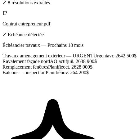
✓ 8 résolutions extraites
📑
Contrat entrepreneur.pdf
✓ Échéance détectée
Échéancier travaux — Prochains 18 mois
Travaux aménagement extérieur — URGENT
Urgent
avr. 26
42 500$
Ravalement façade nord
AO actif
juil. 26
38 900$
Remplacement fenêtres
Planifié
oct. 26
28 000$
Balcons — inspection
Planifié
nov. 26
4 200$