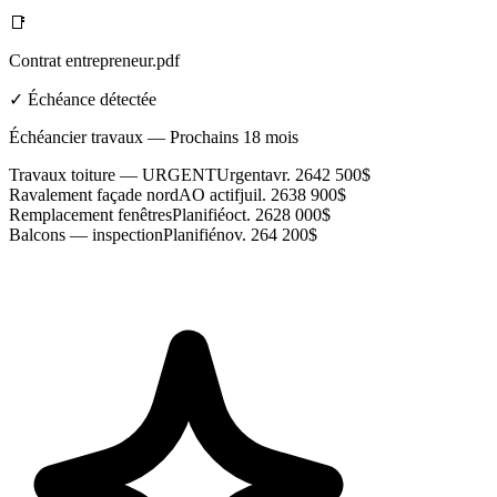
📑
Contrat entrepreneur.pdf
✓ Échéance détectée
Échéancier travaux — Prochains 18 mois
Travaux toiture — URGENT
Urgent
avr. 26
42 500$
Ravalement façade nord
AO actif
juil. 26
38 900$
Remplacement fenêtres
Planifié
oct. 26
28 000$
Balcons — inspection
Planifié
nov. 26
4 200$