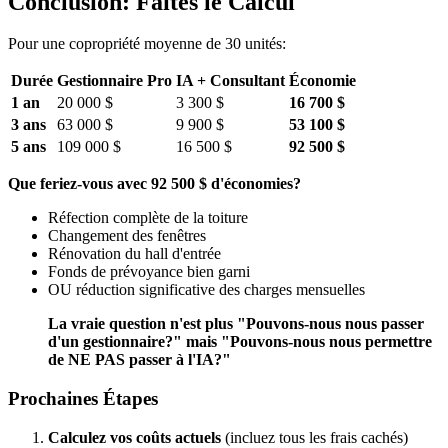
Conclusion: Faites le Calcul
Pour une copropriété moyenne de 30 unités:
Durée
Gestionnaire Pro
IA + Consultant
Économie
1 an
20 000 $
3 300 $
16 700 $
3 ans
63 000 $
9 900 $
53 100 $
5 ans
109 000 $
16 500 $
92 500 $
Que feriez-vous avec 92 500 $ d'économies?
Réfection complète de la toiture
Changement des fenêtres
Rénovation du hall d'entrée
Fonds de prévoyance bien garni
OU réduction significative des charges mensuelles
La vraie question n'est plus "Pouvons-nous nous passer
d'un gestionnaire?" mais "Pouvons-nous nous permettre
de NE PAS passer à l'IA?"
Prochaines Étapes
Calculez vos coûts actuels
(incluez tous les frais cachés)