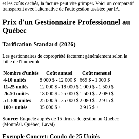
et les coûts cachés, la facture peut vite grimper. Voici un comparatif
transparent avec l'alternative de l'autogestion assistée par IA.
Prix d'un Gestionnaire Professionnel au
Québec
Tarification Standard (2026)
Les gestionnaires de copropriété facturent généralement selon la
taille de l'immeuble:
Nombre d'unités
Coût annuel
Coût mensuel
4-10 unités
8 000 $ - 12 000 $
665 $ - 1 000 $
11-25 unités
12 000 $ - 18 000 $
1 000 $ - 1 500 $
26-50 unités
18 000 $ - 25 000 $
1 500 $ - 2 080 $
51-100 unités
25 000 $ - 35 000 $
2 080 $ - 2 915 $
100+ unités
35 000 $ +
2 915 $ +
Source:
Enquête auprès de 15 firmes de gestion au Québec
(Montréal, Québec, Laval)
Exemple Concret: Condo de 25 Unités