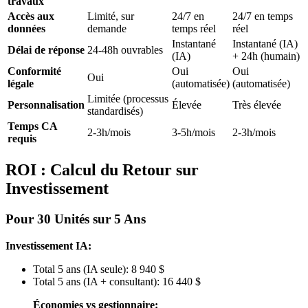
travaux
Accès aux
Limité, sur
24/7 en
24/7 en temps
données
demande
temps réel
réel
Instantané
Instantané (IA)
Délai de réponse
24-48h ouvrables
(IA)
+ 24h (humain)
Conformité
Oui
Oui
Oui
légale
(automatisée)
(automatisée)
Limitée (processus
Personnalisation
Élevée
Très élevée
standardisés)
Temps CA
2-3h/mois
3-5h/mois
2-3h/mois
requis
ROI : Calcul du Retour sur
Investissement
Pour 30 Unités sur 5 Ans
Investissement IA:
Total 5 ans (IA seule): 8 940 $
Total 5 ans (IA + consultant): 16 440 $
Économies vs gestionnaire: