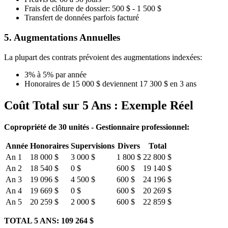
Frais de clôture de dossier: 500 $ - 1 500 $
Transfert de données parfois facturé
5.
Augmentations Annuelles
La plupart des contrats prévoient des augmentations indexées:
3% à 5% par année
Honoraires de 15 000 $ deviennent 17 300 $ en 3 ans
Coût Total sur 5 Ans : Exemple Réel
Copropriété de 30 unités - Gestionnaire professionnel:
Année
Honoraires
Supervisions
Divers
Total
An 1
18 000 $
3 000 $
1 800 $
22 800 $
An 2
18 540 $
0 $
600 $
19 140 $
An 3
19 096 $
4 500 $
600 $
24 196 $
An 4
19 669 $
0 $
600 $
20 269 $
An 5
20 259 $
2 000 $
600 $
22 859 $
TOTAL 5 ANS:
109 264 $