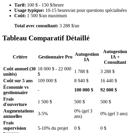
Tarif:
100 $ - 150 $/heure
Usage typique:
10-15 heures/an pour questions spécialisées
Coût:
1 500 $/an maximum
Total avec consultant:
3 288 $/an
Tableau Comparatif Détaillé
Autogestion
Autogestion
Critère
Gestionnaire Pro
IA +
IA
Consultant
Coût annuel (30
18 000 $ - 22 000
1 788 $
3 288 $
unités)
$
Coût sur 5 ans
109 000 $
8 940 $
16 440 $
Économie vs
-
100 000 $
92 000 $
gestionnaire
Frais
1 500 $
500 $
500 $
d'ouverture
Augmentations
0% (gel 3
3-5%
0% (gel 3 ans)
annuelles
ans)
Frais
supervision
5-10% du projet
0 $
0 $