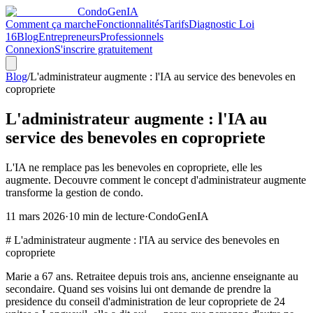
CondoGen
IA
Comment ça marche
Fonctionnalités
Tarifs
Diagnostic Loi
16
Blog
Entrepreneurs
Professionnels
Connexion
S'inscrire gratuitement
Blog
/
L'administrateur augmente : l'IA au service des benevoles en
copropriete
L'administrateur augmente : l'IA au
service des benevoles en copropriete
L'IA ne remplace pas les benevoles en copropriete, elle les
augmente. Decouvre comment le concept d'administrateur augmente
transforme la gestion de condo.
11 mars 2026
·
10
min de lecture
·
CondoGenIA
# L'administrateur augmente : l'IA au service des benevoles en
copropriete
Marie a 67 ans. Retraitee depuis trois ans, ancienne enseignante au
secondaire. Quand ses voisins lui ont demande de prendre la
presidence du conseil d'administration de leur copropriete de 24